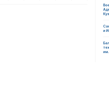
Во
Ад
Ку
Са
и 
Ба
те
им.