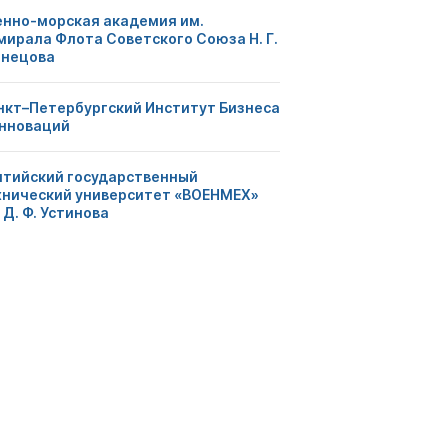
енно-морская академия им.
мирала Флота Советского Союза Н. Г.
знецова
нкт–Петербургский Институт Бизнеса
Инноваций
лтийский государственный
хнический университет «ВОЕНМЕХ»
 Д. Ф. Устинова