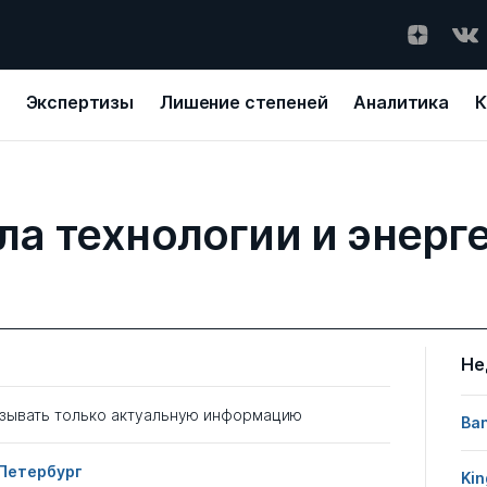
Экспертизы
Лишение степеней
Аналитика
К
а технологии и энерг
Не
зывать только актуальную информацию
Ban
Петербург
Kin