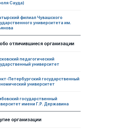
роля Сауда)
атырский филиал Чувашского
сударственного университета им.
ьянова
обо отличившиеся организации
сковский педагогический
сударственный университет
нкт-Петербургский государственный
ономический университет
мбовский государственный
иверситет имени Г.Р. Державина
угие организации