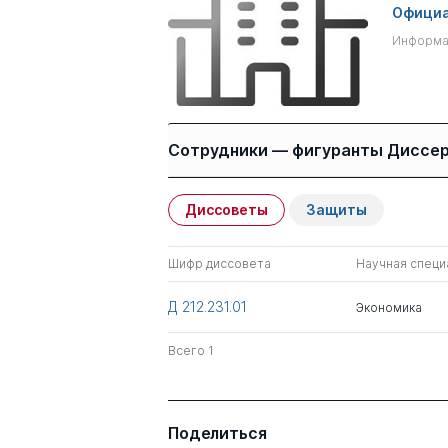
Официа
Информац
Сотрудники — фигуранты Диссе
Диссоветы
Защиты
Имя
Степень
Шифр диссовета
Научная специ
Коновалов Петр
д.тех.н.
Николаевич
Д 212.231.01
Экономика
Всего 1
Всего 1
Поделиться