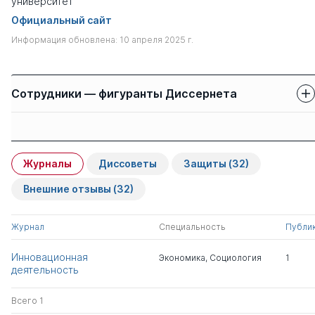
университет
Официальный сайт
Информация обновлена: 10 апреля 2025 г.
Сотрудники — фигуранты Диссернета
Защиты сотрудников
Имя
Степень
свои
чужие
Журналы
Диссоветы
Защиты
(32)
Авдеева Инга
к.э.н.
1
0
Анатольевна
Внешние отзывы
(32)
Киреева Наталья
д.э.н.
0
4
Журнал
Специальность
Публи
Аркадьевна
Инновационная
Экономика
,
Социология
1
деятельность
Гримашевич Ольга
д.э.н.
0
2
Николаевна
Всего 1