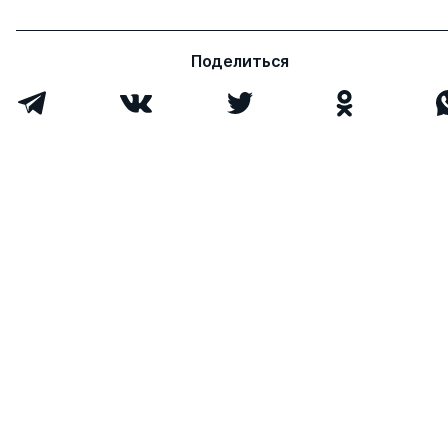
Соколова Ольга
д.э.н.
0
10
Юрьевна
Поделиться
Яшин Николай
д.э.н.
0
28
Сергеевич
Русановский Виктор
д.э.н.
0
13
Александрович
Денисов Александр
д.тех.н.
0
5
Сергеевич
Порошин Юрий
д.э.н.
0
8
Борисович
Верещагина Людмила
д.э.н.
0
4
Сергеевна
Шульдякова Виктория
к.э.н.
1
0
Владимировна