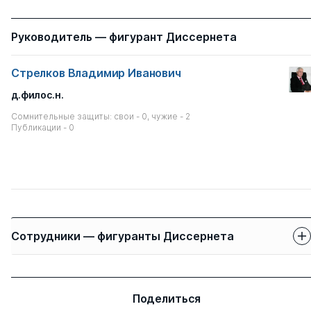
Руководитель — фигурант Диссернета
Стрелков Владимир Иванович
д.филос.н.
Сомнительные защиты: свои - 0, чужие - 2
Публикации - 0
Сотрудники — фигуранты Диссернета
Защиты сотрудников
Имя
Степень
свои
чужие
Поделиться