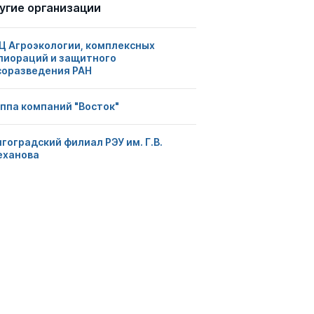
угие организации
Ц Агроэкологии, комплексных
лиораций и защитного
соразведения РАН
уппа компаний "Восток"
гоградский филиал РЭУ им. Г.В.
еханова