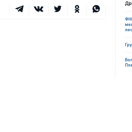
Др
ФН
ме
ле
Гр
Вол
Пл