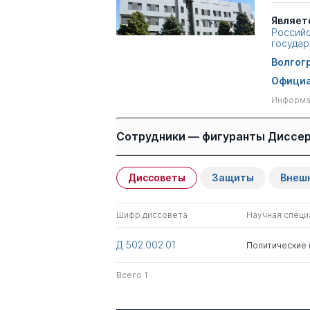
Являет
Российс
государ
Волгогр
Официа
Информац
Сотрудники — фигуранты Диссе
Диссоветы
Защиты
Внеш
Имя
Степень
Шифр диссовета
Научная специ
Филиппов Петр
д.ю.н.
Мартынович
Д 502.002.01
Политические 
Кузеванова Ангелина
д.соц.н.
Всего 1
Леонидовна
Всего 2