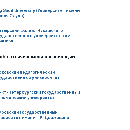
g Saud University (Университет имени
роля Сауда)
атырский филиал Чувашского
сударственного университета им.
ьянова
обо отличившиеся организации
сковский педагогический
сударственный университет
нкт-Петербургский государственный
ономический университет
мбовский государственный
иверситет имени Г.Р. Державина