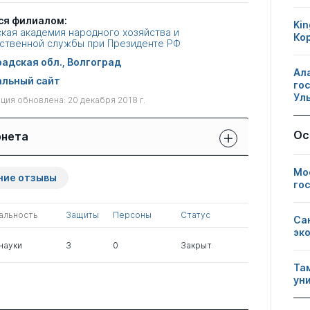
ся филиалом:
Kin
кая академия народного хозяйства и
Ко
ственной службы при Президенте РФ
адская обл., Волгоград
Ал
льный сайт
го
Ул
ия обновлена: 20 декабря 2018 г.
Ос
рнета
Защиты сотрудников:
Мо
Публикации
Другие
ние отзывы
свои
сотрудников
нарушения
го
чужие
альность
Защиты
Персоны
Статус
0
3
0
Са
эк
науки
3
0
Закрыт
0
0
12
Та
ун