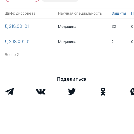
Комаров Юрий
д.мед. н.
0
7
Михайлович
Шифр диссовета
Научная специальность
Защиты
П
Всего 1
Д 218.001.01
Медицина
32
0
Д 208.001.01
Медицина
2
0
Всего 2
Поделиться