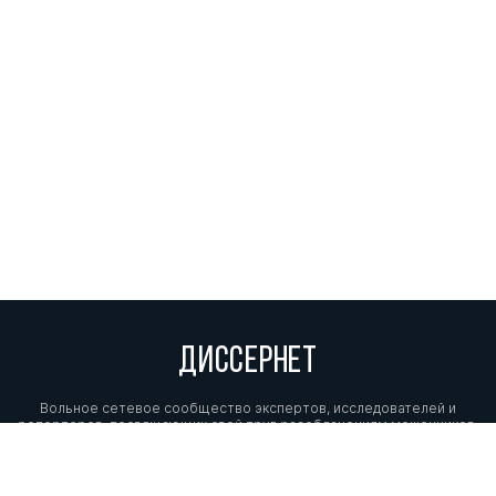
ДИССЕРНЕТ
Вольное сетевое сообщество экспертов, исследователей и
репортеров, посвящающих свой труд разоблачениям мошенников,
фальсификаторов и лжецов. Пишите нам на
info@dissernet.org.