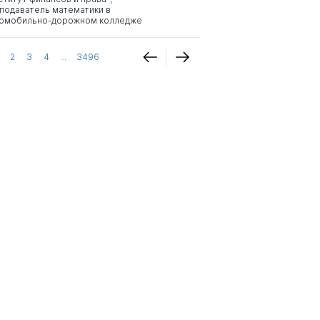
подаватель математики в
омобильно-дорожном колледже
2
3
4
...
3496