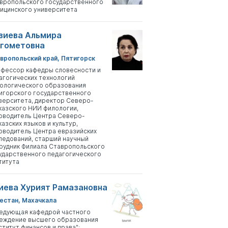
вропольского государственного
ицинского университета
зиева Альмира
гометовна
вропольский край, Пятигорск
фессор кафедры словесности и
агогических технологий
ологического образования
игорского государственного
верситета, директор Северо-
казского НИИ филологии,
оводитель Центра Северо-
казских языков и культур,
оводитель Центра евразийских
ледований, старший научный
рудник Филиала Ставропольского
ударственного педагогического
титута
иева Хурият Рамазановна
естан, Махачкала
едующая кафедрой частного
еждение высшего образования
ститут финансов и права";