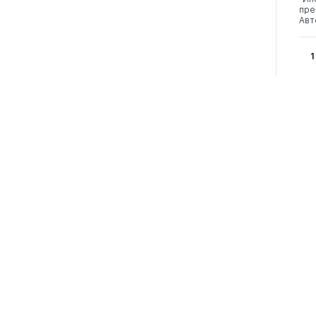
пре
Авт
1