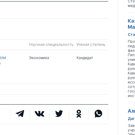
Ста
мед
Ка
Ма
Ста
Про
Научная специальность
Ученая степень
пед
фил
Пят
изм
Экономика
Кандидат
уни
а
Кав
рук
Кав
рук
исс
сот
гос
инс
Ал
Даг
Зав
учр
"Ин