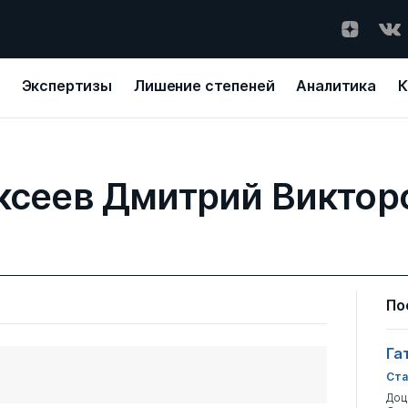
Экспертизы
Лишение степеней
Аналитика
К
ксеев Дмитрий Виктор
По
Га
Ста
Доц