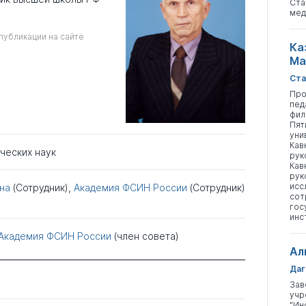
Ста
мед
публикации на сайте
Ка
Ма
Ста
Про
пед
фил
Пят
уни
Кав
ческих наук
рук
Кав
рук
исс
на
(Сотрудник),
Академия ФСИН России
(Сотрудник)
сот
гос
инс
Академия ФСИН России
(член совета)
Ал
Даг
Зав
учр
"Ин