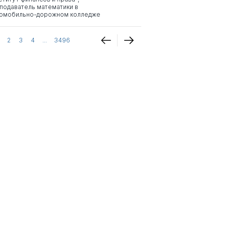
подаватель математики в
омобильно-дорожном колледже
2
3
4
...
3496