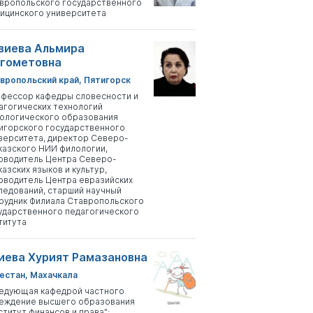
вропольского государственного
ицинского университета
зиева Альмира
гометовна
вропольский край, Пятигорск
фессор кафедры словесности и
агогических технологий
ологического образования
игорского государственного
верситета, директор Северо-
казского НИИ филологии,
оводитель Центра Северо-
казских языков и культур,
оводитель Центра евразийских
ледований, старший научный
рудник Филиала Ставропольского
ударственного педагогического
титута
иева Хурият Рамазановна
естан, Махачкала
едующая кафедрой частного
еждение высшего образования
ститут финансов и права";