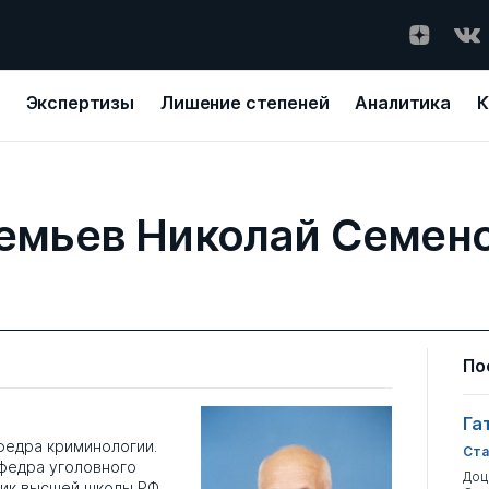
Экспертизы
Лишение степеней
Аналитика
К
емьев Николай Семен
По
Га
едра криминологии.
Ста
афедра уголовного
Доц
ник высшей школы РФ