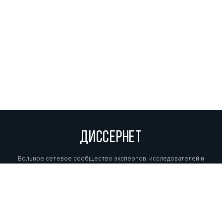
ДИССЕРНЕТ
Вольное сетевое сообщество экспертов, исследователей и
репортеров, посвящающих свой труд разоблачениям мошенников,
фальсификаторов и лжецов. Пишите нам на
info@dissernet.org.
Поддержать проект