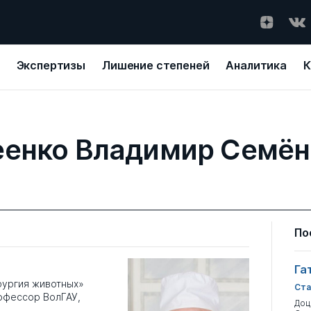
Экспертизы
Лишение степеней
Аналитика
К
еенко Владимир Семён
По
Га
рургия животных»
Ста
рофессор ВолГАУ,
Доц