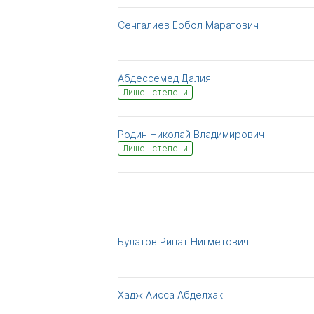
Сенгалиев Ербол Маратович
Абдессемед Далия
Лишен степени
Родин Николай Владимирович
Лишен степени
Булaтoв Pинaт Нигметoвич
Хадж Аисса Абделхак