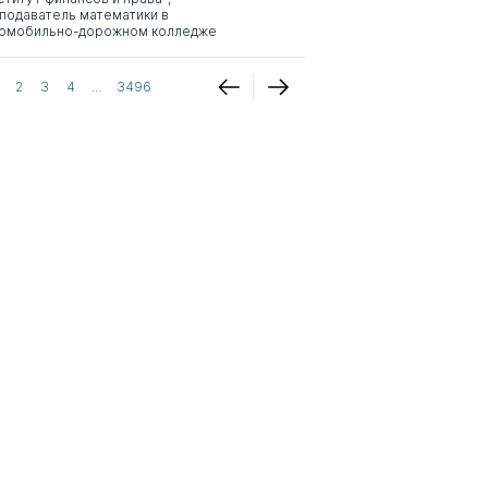
подаватель математики в
омобильно-дорожном колледже
2
3
4
...
3496