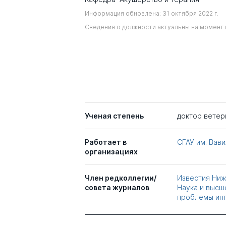
Информация обновлена: 31 октября 2022 г.
Сведения о должности актуальны на момент 
Ученая степень
доктор ветер
Работает в
СГАУ им. Вав
организациях
Член редколлегии/
Известия Ниж
совета журналов
Наука и высш
проблемы инт