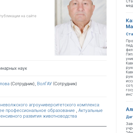
Ста
мед
публикации на сайте
Ка
Ма
Ста
Про
пед
фил
Пят
уни
Кав
рук
инарных наук
Кав
рук
исс
илова
(Сотрудник),
ВолГАУ
(Сотрудник)
сот
гос
инс
неволжского агроуниверситетского комплекса:
Ал
ее профессиональное образование
,
Актуальные
енсивного развития животноводства
Даг
Зав
учр
"Ин