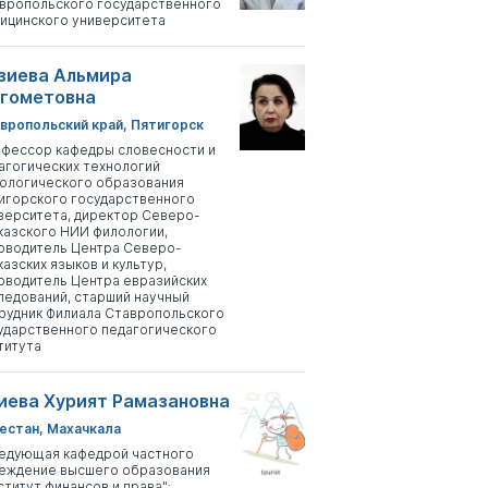
вропольского государственного
ицинского университета
зиева Альмира
гометовна
вропольский край, Пятигорск
фессор кафедры словесности и
агогических технологий
ологического образования
игорского государственного
верситета, директор Северо-
казского НИИ филологии,
оводитель Центра Северо-
казских языков и культур,
оводитель Центра евразийских
ледований, старший научный
рудник Филиала Ставропольского
ударственного педагогического
титута
иева Хурият Рамазановна
естан, Махачкала
едующая кафедрой частного
еждение высшего образования
ститут финансов и права";