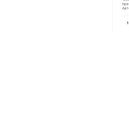
пре
Авт
1