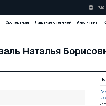
Экспертизы
Лишение степеней
Аналитика
К
ааль Наталья Борисов
По
Га
Ста
Доц