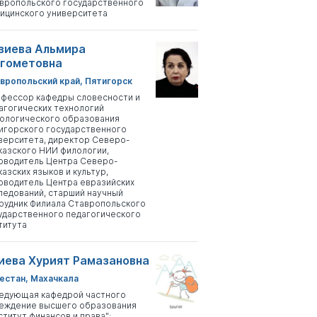
вропольского государственного
ицинского университета
зиева Альмира
гометовна
вропольский край, Пятигорск
фессор кафедры словесности и
агогических технологий
ологического образования
игорского государственного
верситета, директор Северо-
казского НИИ филологии,
оводитель Центра Северо-
казских языков и культур,
оводитель Центра евразийских
ледований, старший научный
рудник Филиала Ставропольского
ударственного педагогического
титута
иева Хурият Рамазановна
естан, Махачкала
едующая кафедрой частного
еждение высшего образования
ститут финансов и права";