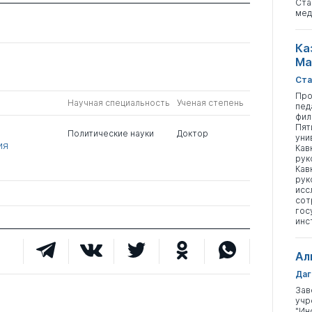
Ста
мед
Ка
Ма
Ста
Про
Научная специальность
Ученая степень
пед
фил
Пят
Политические науки
Доктор
уни
ия
Кав
рук
Кав
рук
исс
сот
гос
инс
Ал
Даг
Зав
учр
"Ин