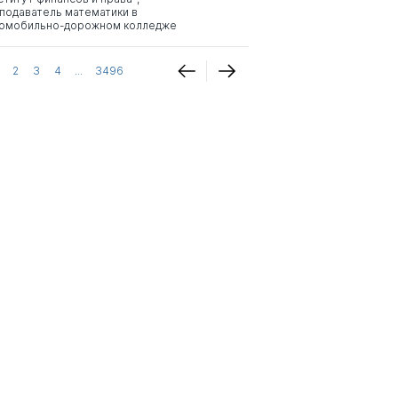
подаватель математики в
омобильно-дорожном колледже
2
3
4
...
3496