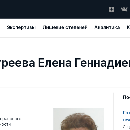
Экспертизы
Лишение степеней
Аналитика
К
греева Елена Геннадие
По
Га
 правового
Ста
ности
Доц