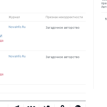
пре
Авт
Журнал
Признак некорректности
1
NovaInfo.Ru
Загадочное авторство
И
да:
NovaInfo.Ru
Загадочное авторство
да: