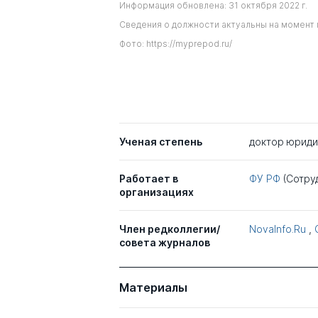
Информация обновлена: 31 октября 2022 г.
Сведения о должности актуальны на момент 
Фото: https://myprepod.ru/
Ученая степень
доктор юриди
Работает в
ФУ РФ
(Сотру
организациях
Член редколлегии/
NovaInfo.Ru
,
совета журналов
Материалы