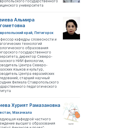
вропольского государственного
ицинского университета
зиева Альмира
гометовна
вропольский край, Пятигорск
фессор кафедры словесности и
агогических технологий
ологического образования
игорского государственного
верситета, директор Северо-
казского НИИ филологии,
оводитель Центра Северо-
казских языков и культур,
оводитель Центра евразийских
ледований, старший научный
рудник Филиала Ставропольского
ударственного педагогического
титута
иева Хурият Рамазановна
естан, Махачкала
едующая кафедрой частного
еждение высшего образования
ститут финансов и права";