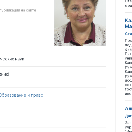
Ста
мед
публикации на сайте
Ка
Ма
Ста
Про
пед
фил
Пят
уни
ческих наук
Кав
рук
Кав
дник)
рук
исс
сот
гос
инс
Образование и право
Ал
Даг
Зав
учр
"Ин