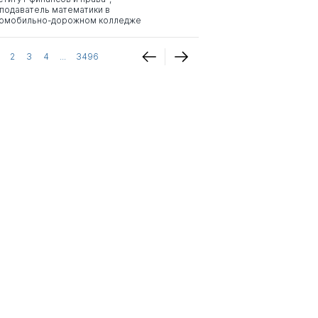
подаватель математики в
омобильно-дорожном колледже
2
3
4
...
3496