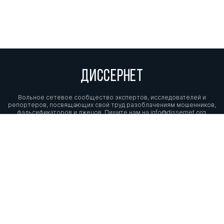
ДИССЕРНЕТ
Вольное сетевое сообщество экспертов, исследователей и
репортеров, посвящающих свой труд разоблачениям мошенников,
фальсификаторов и лжецов. Пишите нам на
info@dissernet.org.
Поддержать проект
МЫ В СОЦСЕТЯХ
© Вольное сетевое сообщество
«Диссернет». 2013—2026