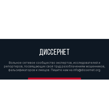
ДИССЕРНЕТ
Вольное сетевое сообщество экспертов, исследователей и
репортеров, посвящающих свой труд разоблачениям мошенников,
фальсификаторов и лжецов. Пишите нам на
info@dissernet.org.
Поддержать проект
МЫ В СОЦСЕТЯХ