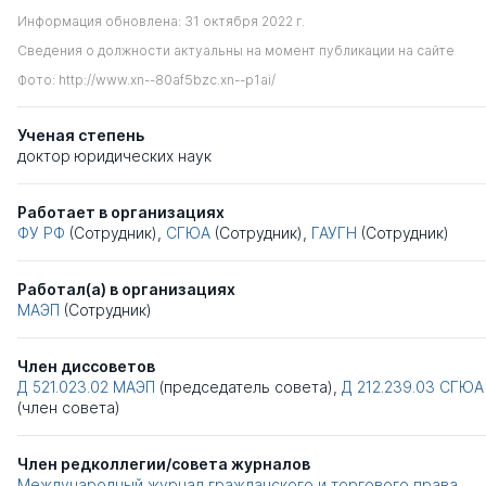
Информация обновлена: 31 октября 2022 г.
Сведения о должности актуальны на момент публикации на сайте
Фото: http://www.xn--80af5bzc.xn--p1ai/
Ученая степень
доктор юридических наук
Работает в организациях
ФУ РФ
(Сотрудник),
СГЮА
(Сотрудник),
ГАУГН
(Сотрудник)
Работал(а) в организациях
МАЭП
(Сотрудник)
Член диссоветов
Д 521.023.02
МАЭП
(председатель совета),
Д 212.239.03
СГЮА
(член совета)
Член редколлегии/совета журналов
Международный журнал гражданского и торгового права
,