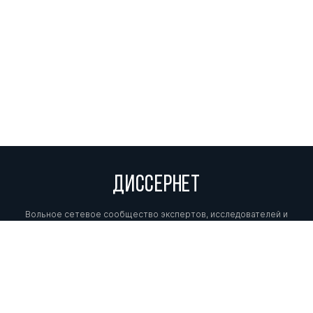
ДИССЕРНЕТ
Вольное сетевое сообщество экспертов, исследователей и
репортеров, посвящающих свой труд разоблачениям мошенников,
фальсификаторов и лжецов. Пишите нам на
info@dissernet.org.
Поддержать проект