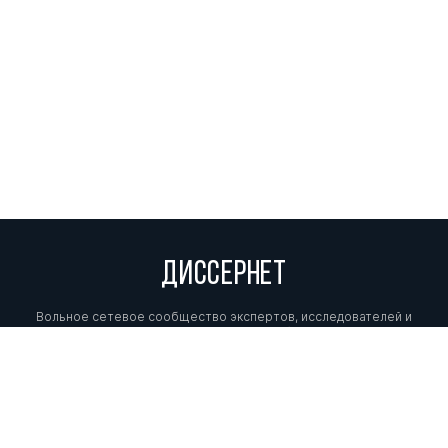
ДИССЕРНЕТ
Вольное сетевое сообщество экспертов, исследователей и
репортеров, посвящающих свой труд разоблачениям мошенников,
фальсификаторов и лжецов. Пишите нам на
info@dissernet.org.
Поддержать проект