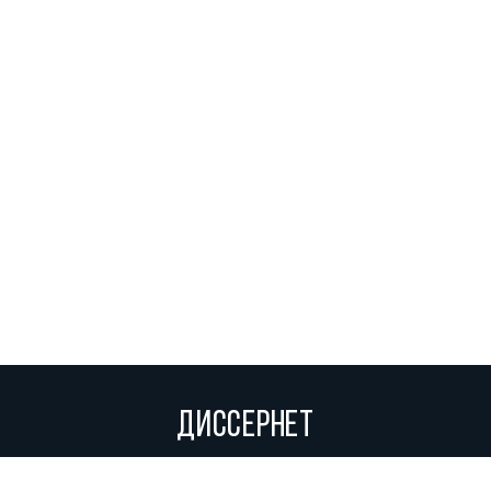
ДИССЕРНЕТ
Вольное сетевое сообщество экспертов, исследователей и
репортеров, посвящающих свой труд разоблачениям мошенников,