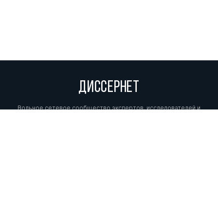
ДИССЕРНЕТ
Вольное сетевое сообщество экспертов, исследователей и
репортеров, посвящающих свой труд разоблачениям мошенников,
фальсификаторов и лжецов. Пишите нам на
info@dissernet.org.
Поддержать проект
МЫ В СОЦСЕТЯХ