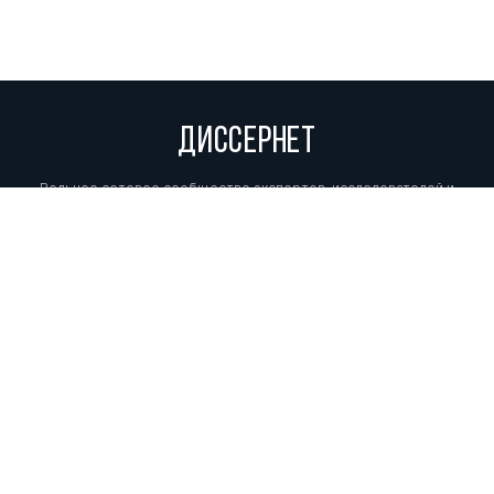
ДИССЕРНЕТ
Вольное сетевое сообщество экспертов, исследователей и
репортеров, посвящающих свой труд разоблачениям мошенников,
фальсификаторов и лжецов. Пишите нам на
info@dissernet.org.
Поддержать проект
МЫ В СОЦСЕТЯХ
© Вольное сетевое сообщество
«Диссернет». 2013—2026