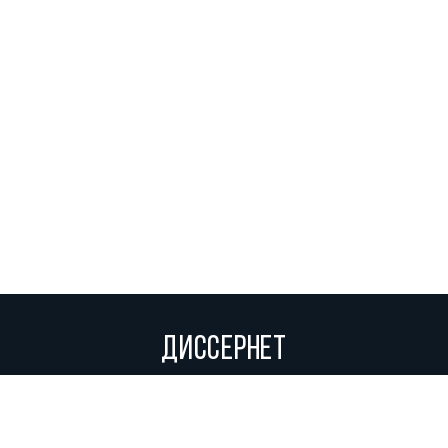
ДИССЕРНЕТ
Вольное сетевое сообщество экспертов, исследователей и
репортеров, посвящающих свой труд разоблачениям мошенников,
фальсификаторов и лжецов. Пишите нам на
info@dissernet.org.