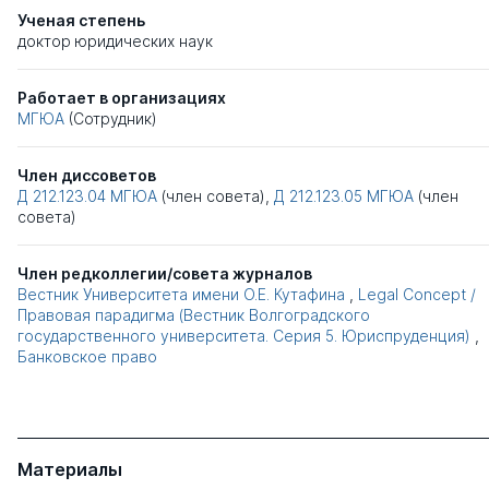
Ученая степень
доктор юридических наук
Работает в организациях
МГЮА
(Сотрудник)
Член диссоветов
Д 212.123.04
МГЮА
(член совета),
Д 212.123.05
МГЮА
(член
совета)
Член редколлегии/совета журналов
Вестник Университета имени О.Е. Кутафина
,
Legal Concept /
Правовая парадигма (Вестник Волгоградского
государственного университета. Серия 5. Юриспруденция)
,
Банковское право
Материалы