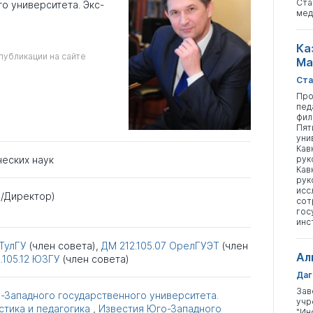
Ста
о университета. Экс-
мед
Ка
публикации на сайте
Ма
Ста
Про
пед
фил
Пят
уни
Кав
рук
ческих наук
Кав
рук
исс
р/Директор)
сот
гос
инс
ТулГУ
(член совета),
ДМ 212.105.07
ОрелГУЭТ
(член
Ал
.105.12
ЮЗГУ
(член совета)
Даг
Зав
-Западного государственного университета.
учр
стика и педагогика
,
Известия Юго-Западного
"Ин