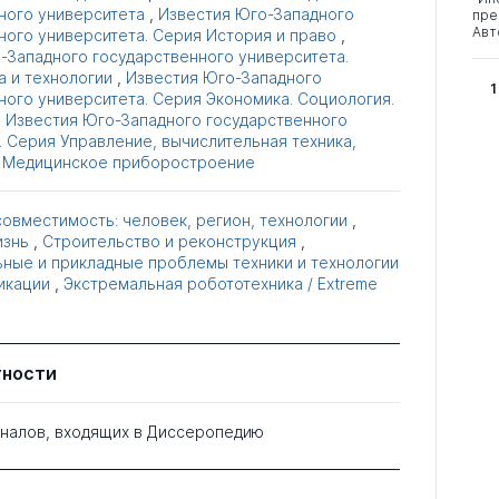
ного университета
,
Известия Юго-Западного
пре
Авт
ного университета. Серия История и право
,
-Западного государственного университета.
а и технологии
,
Известия Юго-Западного
1
ного университета. Серия Экономика. Социология.
,
Известия Юго-Западного государственного
. Серия Управление, вычислительная техника,
. Медицинское приборостроение
овместимость: человек, регион, технологии
,
изнь
,
Строительство и реконструкция
,
ные и прикладные проблемы техники и технологии
икации
,
Экстремальная робототехника / Extreme
тности
рналов, входящих в Диссеропедию