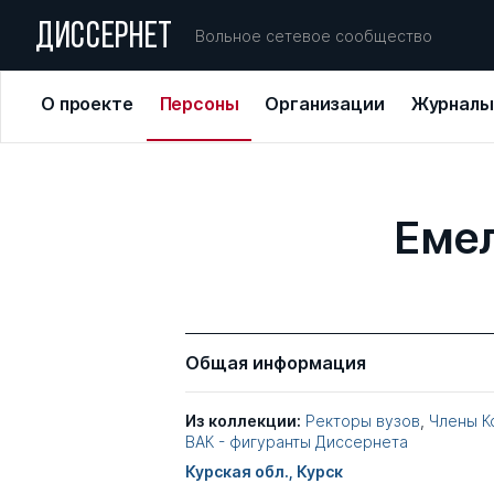
ДИССЕРНЕТ
Вольное сетевое сообщество
О проекте
Персоны
Организации
Журналы
Емел
Общая информация
Из коллекции:
Ректоры вузов
,
Члены К
ВАК - фигуранты Диссернета
Курская обл., Курск