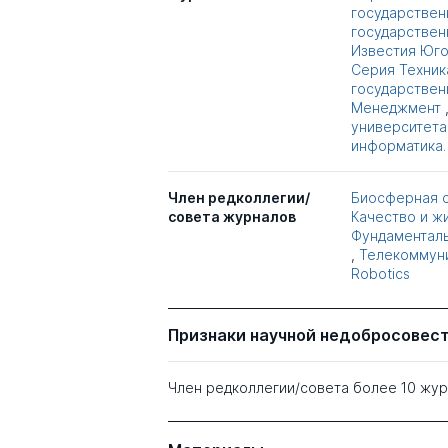
государствен
государствен
Известия Юго
Серия Техник
государствен
Менеджмент
университета
информатика
Член редколлегии/
Биосферная с
совета журналов
Качество и ж
Фундаменталь
,
Телекоммун
Robotics
Признаки научной недобросовес
Член редколлегии/совета более 10 жу