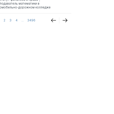
подаватель математики в
омобильно-дорожном колледже
2
3
4
...
3496