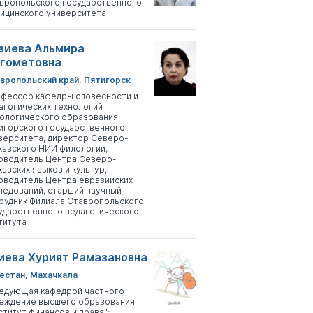
вропольского государственного
ицинского университета
зиева Альмира
гометовна
вропольский край, Пятигорск
фессор кафедры словесности и
агогических технологий
ологического образования
игорского государственного
верситета, директор Северо-
казского НИИ филологии,
оводитель Центра Северо-
казских языков и культур,
оводитель Центра евразийских
ледований, старший научный
рудник Филиала Ставропольского
ударственного педагогического
титута
иева Хурият Рамазановна
естан, Махачкала
едующая кафедрой частного
еждение высшего образования
ститут финансов и права";