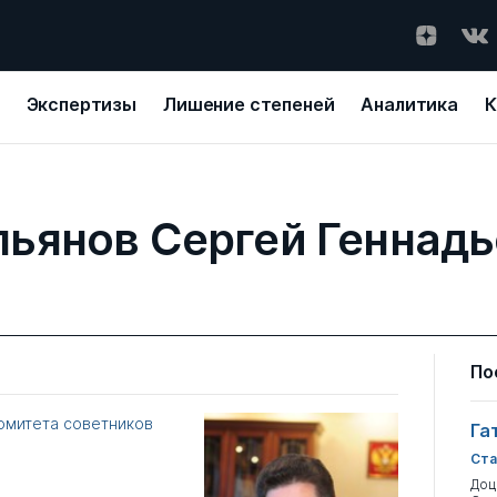
Экспертизы
Лишение степеней
Аналитика
К
ьянов Сергей Геннад
По
омитета советников
Га
Ста
Доц