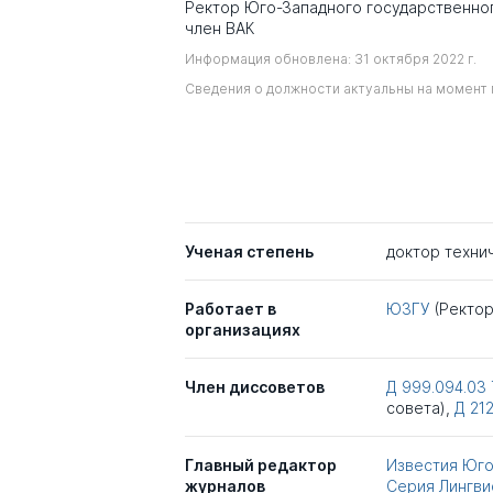
Ректор Юго-Западного государственног
член ВАК
Информация обновлена: 31 октября 2022 г.
Сведения о должности актуальны на момент 
Ученая степень
доктор техни
Работает в
ЮЗГУ
(Ректо
организациях
Член диссоветов
Д 999.094.03
совета),
Д 212
Главный редактор
Известия Юго
журналов
Серия Лингви