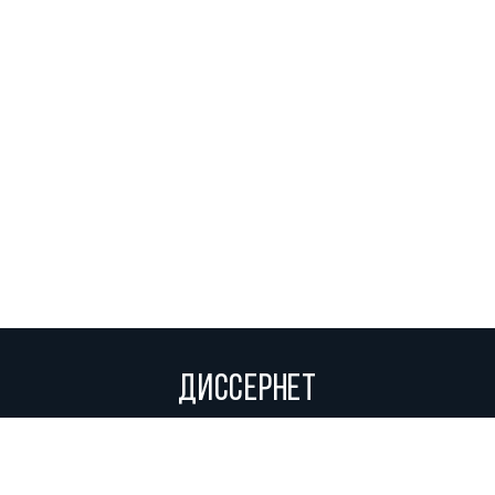
ДИССЕРНЕТ
Вольное сетевое сообщество экспертов, исследователей и
репортеров, посвящающих свой труд разоблачениям мошенников,
фальсификаторов и лжецов. Пишите нам на
info@dissernet.org.