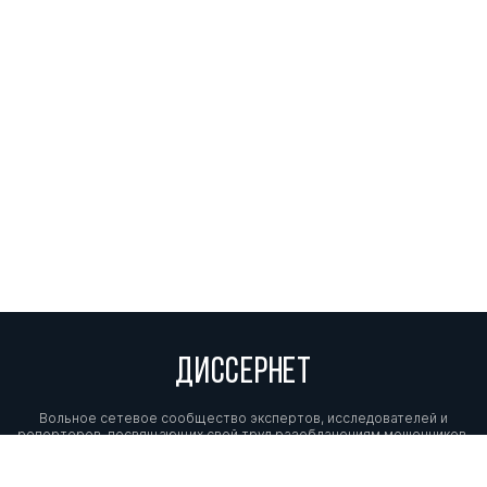
ДИССЕРНЕТ
Вольное сетевое сообщество экспертов, исследователей и
репортеров, посвящающих свой труд разоблачениям мошенников,
фальсификаторов и лжецов. Пишите нам на
info@dissernet.org.