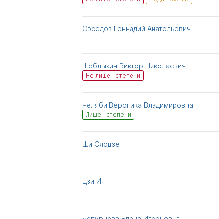
Соседов Геннадий Анатольевич
Щеблыкин Виктор Николаевич
Не лишен степени
Челяби Вероника Владимировна
Лишен степени
Ши Сяоцзе
Цзи И
Чепурнова Елена Игорьевна