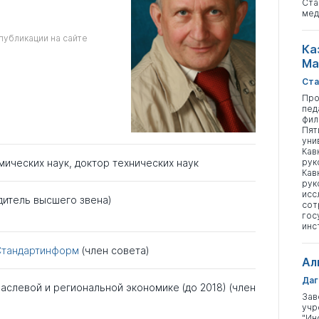
Ста
мед
публикации на сайте
Ка
Ма
Ста
Про
пед
фил
Пят
уни
Кав
рук
мических наук
,
доктор технических наук
Кав
рук
исс
дитель высшего звена)
сот
гос
инс
Стандартинформ
(член совета)
Ал
Даг
аслевой и региональной экономике (до 2018) (член
Зав
учр
"Ин