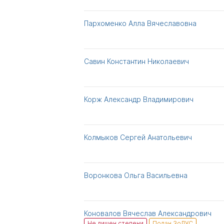
Пархоменко Алла Вячеславовна
Савин Константин Николаевич
Корж Александр Владимирович
Колмыков Сергей Анатольевич
Воронкова Ольга Васильевна
Коновалов Вячеслав Александрович
Не лишен степени
Подан ЗоЛУС