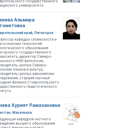
вропольского государственного
ицинского университета
зиева Альмира
гометовна
вропольский край, Пятигорск
фессор кафедры словесности и
агогических технологий
ологического образования
игорского государственного
верситета, директор Северо-
казского НИИ филологии,
оводитель Центра Северо-
казских языков и культур,
оводитель Центра евразийских
ледований, старший научный
рудник Филиала Ставропольского
ударственного педагогического
титута
иева Хурият Рамазановна
естан, Махачкала
едующая кафедрой частного
еждение высшего образования
ститут финансов и права";