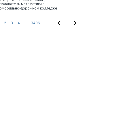
подаватель математики в
омобильно-дорожном колледже
2
3
4
...
3496