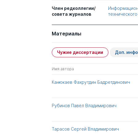
Член редколлегии/
Информационн
совета журналов
технического
Материалы
Чужие диссертации
Доп. инф
Имя автора
Канюкаев Фахрутдин Бадретдинович
Рубинов Павел Владимирович
Тарасов Сергей Владимирович