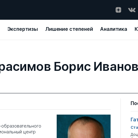
Экспертизы
Лишение степеней
Аналитика
К
расимов Борис Ивано
По
Га
-образовательного
Ста
иональный центр
Доц