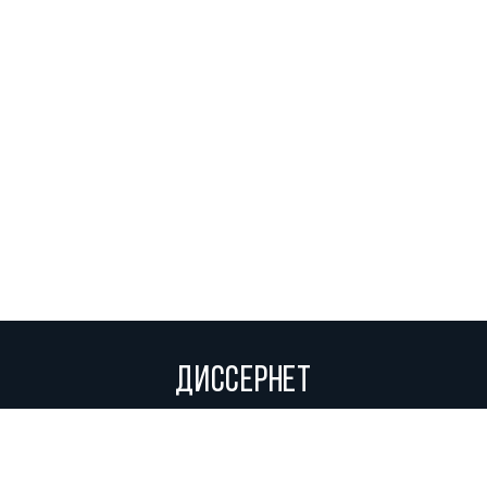
ДИССЕРНЕТ
Вольное сетевое сообщество экспертов, исследователей и
репортеров, посвящающих свой труд разоблачениям мошенников,
фальсификаторов и лжецов. Пишите нам на
info@dissernet.org.