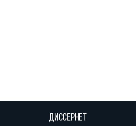
ДИССЕРНЕТ
Вольное сетевое сообщество экспертов, исследователей и
репортеров, посвящающих свой труд разоблачениям мошенников,