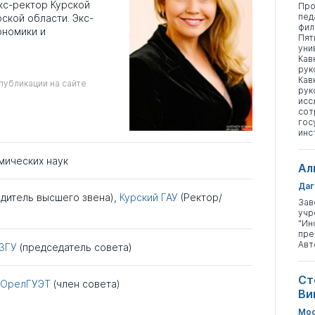
кс-ректор Курской
Про
пед
ской области. Экс-
фил
ономики и
Пят
уни
Кав
рук
Кав
публикации на сайте
рук
исс
сот
гос
инс
мических наук
Ал
Даг
одитель высшего звена),
Курский ГАУ
(Ректор/
Зав
учр
"Ин
пре
Авт
ЗГУ
(председатель совета)
Ст
ОрелГУЭТ
(член совета)
Ви
Мос