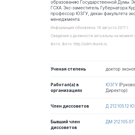
образованию Государственной Думы. Э
ГСХА. Экс-заместитель Губернатора Кур
профессор ЮЗГУ, декан факультета эк
менеджмента.
Информация обновлена: 16 августа 2017 г.
Сведения о должности актуальны на момент 
Фото: Фото: http://adm.rkursk.ru
Ученая степень
доктор эконо
Работал(а) в
ЮЗГУ
(Руков
организациях
Директор)
Член диссоветов
Д 212.105.12
Ю
Бывший член
ДМ 212.105.07
диссоветов