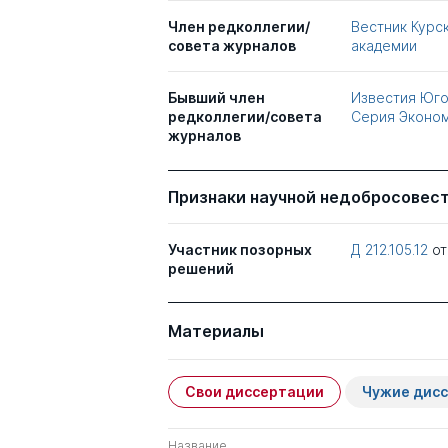
Член редколлегии/
Вестник Курс
совета журналов
академии
Бывший член
Известия Юго
редколлегии/совета
Серия Эконом
журналов
Признаки научной недобросовес
Участник позорных
Д 212.105.12
о
решений
Материалы
Свои диссертации
Чужие дис
Название