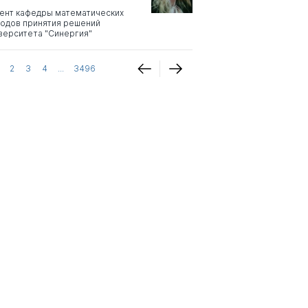
ент кафедры математических
одов принятия решений
верситета "Синергия"
2
3
4
...
3496