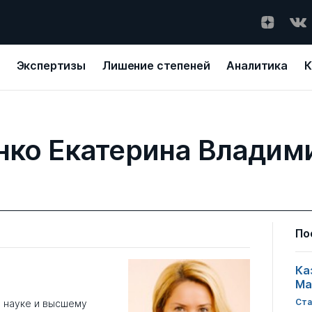
Экспертизы
Лишение степеней
Аналитика
К
нко Екатерина Владим
По
Ка
Ма
Ста
о науке и высшему