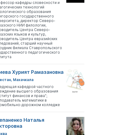
фессор кафедры словесности и
агогических технологий
ологического образования
игорского государственного
верситета, директор Северо-
казского НИИ филологии,
оводитель Центра Северо-
казских языков и культур,
оводитель Центра евразийских
ледований, старший научный
рудник Филиала Ставропольского
ударственного педагогического
титута
иева Хурият Рамазановна
естан, Махачкала
едующая кафедрой частного
еждение высшего образования
ститут финансов и права";
подаватель математики в
омобильно-дорожном колледже
епаненко Наталья
кторовна
ква