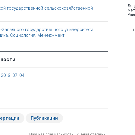
Доц
кой государственной сельскохозяйственной
мет
Уни
-Западного государственного университета.
1
ика. Социология. Менеджмент
тности
т
2019-07-04
сертации
Публикации
Научная специальность
Ученая степень