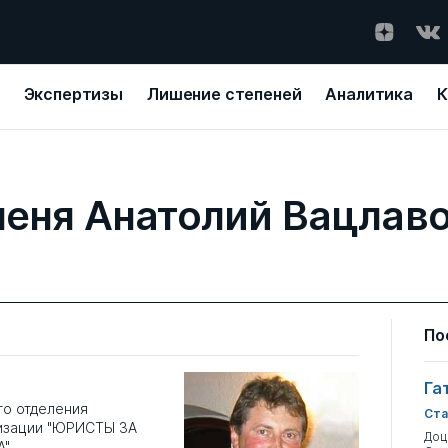
Экспертизы
Лишение степеней
Аналитика
К
еня Анатолий Вацлав
По
Га
го отделения
Ста
изации "ЮРИСТЫ ЗА
Доц
А"