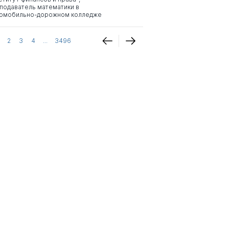
подаватель математики в
омобильно-дорожном колледже
2
3
4
...
3496