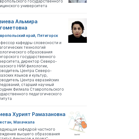
вропольского государственного
ицинского университета
зиева Альмира
гометовна
вропольский край, Пятигорск
фессор кафедры словесности и
агогических технологий
ологического образования
игорского государственного
верситета, директор Северо-
казского НИИ филологии,
оводитель Центра Северо-
казских языков и культур,
оводитель Центра евразийских
ледований, старший научный
рудник Филиала Ставропольского
ударственного педагогического
титута
иева Хурият Рамазановна
естан, Махачкала
едующая кафедрой частного
еждение высшего образования
ститут финансов и права";