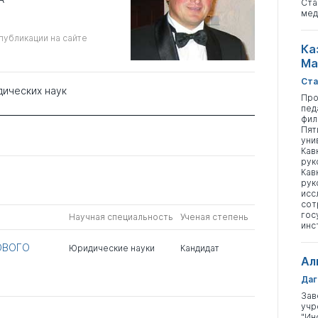
Ста
мед
публикации на сайте
Ка
Ма
Ста
дических наук
Про
пед
фил
Пят
уни
Кав
рук
Кав
рук
исс
сот
гос
Научная специальность
Ученая степень
инс
ОВОГО
Юридические науки
Кандидат
Ал
Даг
Зав
учр
"Ин