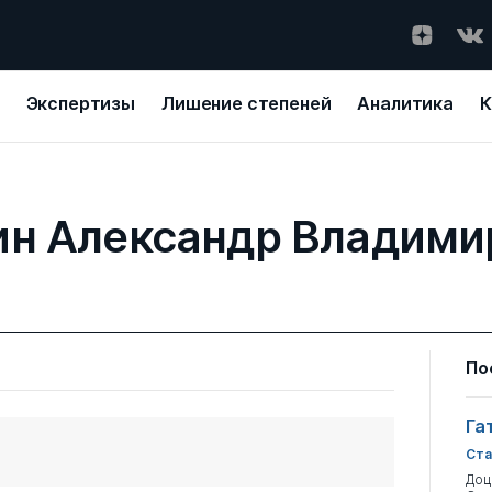
Экспертизы
Лишение степеней
Аналитика
К
ин Александр Владими
По
Га
Ста
Доц