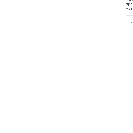
пре
Авт
1