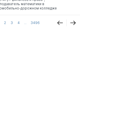
подаватель математики в
омобильно-дорожном колледже
2
3
4
...
3496