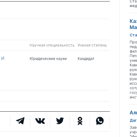
Ста
мед
Ка
Ма
Ста
Про
Научная специальность
Ученая степень
пед
фил
Пят
 И
Юридические науки
Кандидат
уни
Кав
рук
Кав
рук
исс
сот
гос
инс
Ал
Даг
Зав
учр
"Ин