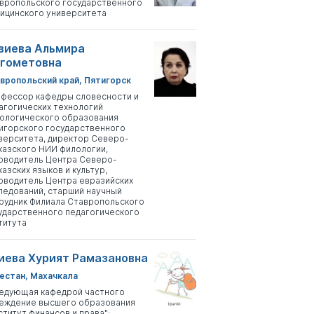
вропольского государственного
ицинского университета
зиева Альмира
гометовна
вропольский край, Пятигорск
фессор кафедры словесности и
агогических технологий
ологического образования
игорского государственного
верситета, директор Северо-
казского НИИ филологии,
оводитель Центра Северо-
казских языков и культур,
оводитель Центра евразийских
ледований, старший научный
рудник Филиала Ставропольского
ударственного педагогического
титута
иева Хурият Рамазановна
естан, Махачкала
едующая кафедрой частного
еждение высшего образования
ститут финансов и права";