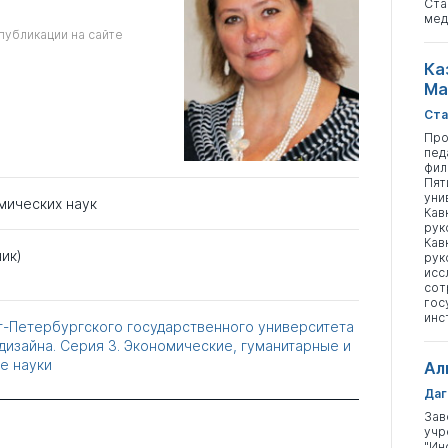
Ста
мед
публикации на сайте
Ка
Ма
Ста
Про
пед
фил
Пят
уни
мических наук
Кав
рук
Кав
ик)
рук
исс
сот
гос
инс
т-Петербургского государственного университета
дизайна. Серия 3. Экономические, гуманитарные и
е науки
Ал
Даг
Зав
учр
"Ин