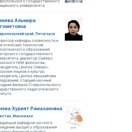
вропольского государственного
ицинского университета
зиева Альмира
гометовна
вропольский край, Пятигорск
фессор кафедры словесности и
агогических технологий
ологического образования
игорского государственного
верситета, директор Северо-
казского НИИ филологии,
оводитель Центра Северо-
казских языков и культур,
оводитель Центра евразийских
ледований, старший научный
рудник Филиала Ставропольского
ударственного педагогического
титута
иева Хурият Рамазановна
естан, Махачкала
едующая кафедрой частного
еждение высшего образования
ститут финансов и права";