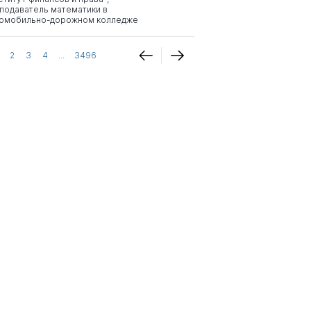
подаватель математики в
омобильно-дорожном колледже
2
3
4
...
3496