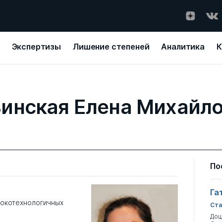
Экспертизы
Лишение степеней
Аналитика
К
инская Елена Михайл
По
Га
окотехнологичных
Ста
Доц