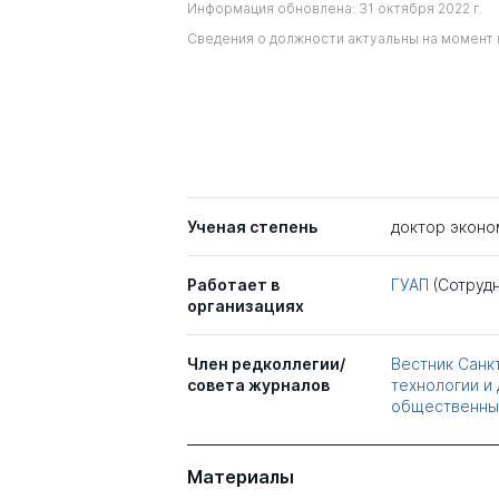
Информация обновлена: 31 октября 2022 г.
Сведения о должности актуальны на момент 
Ученая степень
доктор эконо
Работает в
ГУАП
(Сотрудн
организациях
Член редколлегии/
Вестник Санк
совета журналов
технологии и 
общественны
Материалы