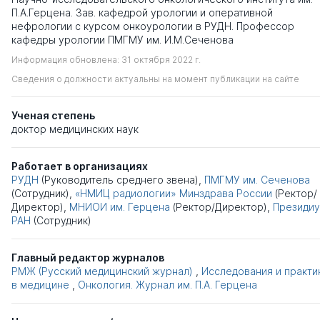
П.А.Герцена. Зав. кафедрой урологии и оперативной
нефрологии с курсом онкоурологии в РУДН. Профессор
кафедры урологии ПМГМУ им. И.М.Сеченова
Информация обновлена: 31 октября 2022 г.
Сведения о должности актуальны на момент публикации на сайте
Ученая степень
доктор медицинских наук
Работает в организациях
РУДН
(Руководитель среднего звена),
ПМГМУ им. Сеченова
(Сотрудник),
«НМИЦ радиологии» Минздрава России
(Ректор/
Директор),
МНИОИ им. Герцена
(Ректор/Директор),
Президи
РАН
(Сотрудник)
Главный редактор журналов
РМЖ (Русский медицинский журнал)
,
Исследования и практи
в медицине
,
Онкология. Журнал им. П.А. Герцена