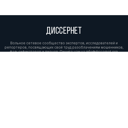
ДИССЕРНЕТ
Вольное сетевое сообщество экспертов, исследователей и
репортеров, посвящающих свой труд разоблачениям мошенников,
фальсификаторов и лжецов. Пишите нам на
info@dissernet.org.
Поддержать проект
МЫ В СОЦСЕТЯХ
© Вольное сетевое сообщество
«Диссернет». 2013—2026