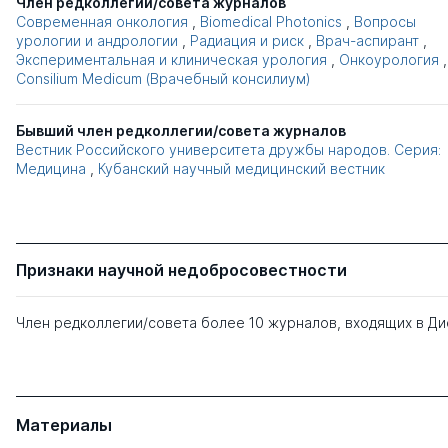
Член редколлегии/совета журналов
Современная онкология
,
Biomedical Photonics
,
Вопросы
урологии и андрологии
,
Радиация и риск
,
Врач-аспирант
,
Экспериментальная и клиническая урология
,
Онкоурология
,
Consilium Medicum (Врачебный консилиум)
Бывший член редколлегии/совета журналов
Вестник Российского университета дружбы народов. Серия:
Медицина
,
Кубанский научный медицинский вестник
Признаки научной недобросовестности
Член редколлегии/совета более 10 журналов, входящих в Д
Материалы