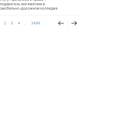
подаватель математики в
омобильно-дорожном колледже
2
3
4
...
3496