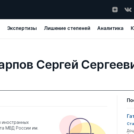
Экспертизы
Лишение степеней
Аналитика
К
арпов Сергей Сергеев
По
Га
и иностранных
Ста
та МВД России им.
Доц