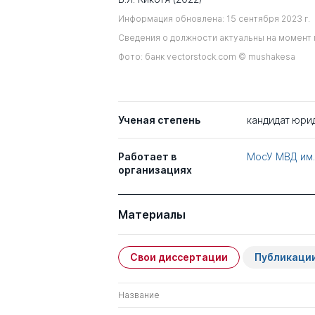
Информация обновлена: 15 сентября 2023 г.
Сведения о должности актуальны на момент 
Фото: банк vectorstock.com © mushakesa
Ученая степень
кандидат юри
Работает в
МосУ МВД им.
организациях
Материалы
Свои диссертации
Публикаци
Название