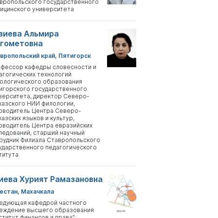
вропольского государственного
ицинского университета
зиева Альмира
гометовна
вропольский край, Пятигорск
фессор кафедры словесности и
агогических технологий
ологического образования
игорского государственного
верситета, директор Северо-
казского НИИ филологии,
оводитель Центра Северо-
казских языков и культур,
оводитель Центра евразийских
ледований, старший научный
рудник Филиала Ставропольского
ударственного педагогического
титута
иева Хурият Рамазановна
естан, Махачкала
едующая кафедрой частного
еждение высшего образования
ститут финансов и права";