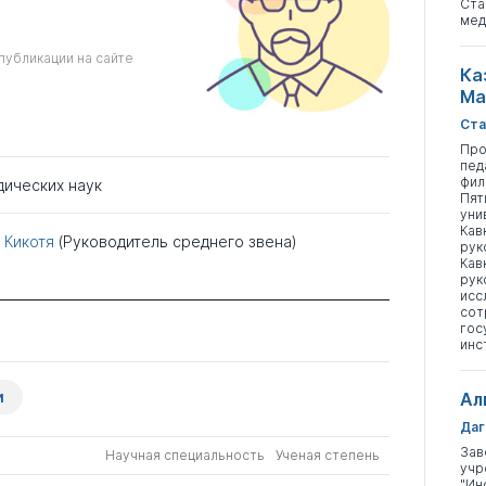
Ста
мед
публикации на сайте
Ка
Ма
Ста
Про
пед
фил
дических наук
Пят
уни
Кав
 Кикотя
(Руководитель среднего звена)
рук
Кав
рук
исс
сот
гос
инс
и
Ал
Даг
Зав
Научная специальность
Ученая степень
учр
"Ин