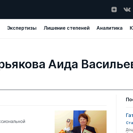
Экспертизы
Лишение степеней
Аналитика
К
рьякова Аида Василье
По
Га
ссиональной
Ста
Доц