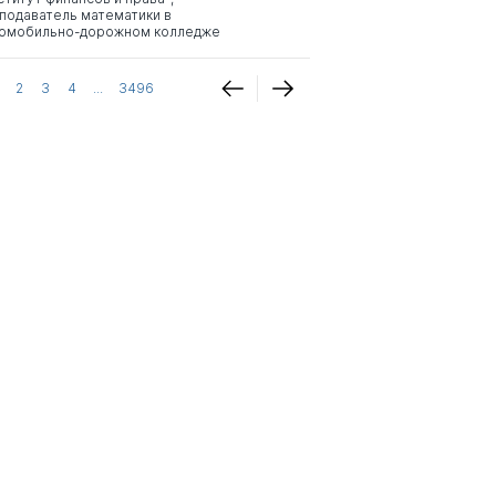
подаватель математики в
омобильно-дорожном колледже
2
3
4
...
3496