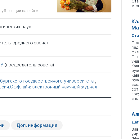
Ста
мед
публикации на сайте
Ка
огических наук
Ма
Ста
итель среднего звена)
Про
пед
фил
Пят
уни
ГУ
(председатель совета)
Кав
рук
Кав
рук
бургского государственного университета
,
исс
ссия.Оффлайн: электронный научный журнал
сот
гос
инс
Ал
Даг
ии
Доп. информация
Зав
учр
"Ин