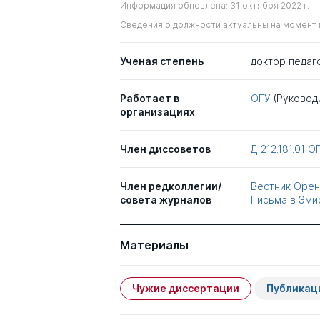
Информация обновлена: 31 октября 2022 г.
Сведения о должности актуальны на момент 
Ученая степень
доктор педаг
Работает в
ОГУ
(Руковод
организациях
Член диссоветов
Д 212.181.01
О
Член редколлегии/
Вестник Орен
совета журналов
Письма в Эми
Материалы
Чужие диссертации
Публикац