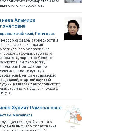
вропольского государственного
ицинского университета
зиева Альмира
гометовна
вропольский край, Пятигорск
фессор кафедры словесности и
агогических технологий
ологического образования
игорского государственного
верситета, директор Северо-
казского НИИ филологии,
оводитель Центра Северо-
казских языков и культур,
оводитель Центра евразийских
ледований, старший научный
рудник Филиала Ставропольского
ударственного педагогического
титута
иева Хурият Рамазановна
естан, Махачкала
едующая кафедрой частного
еждение высшего образования
ститут финансов и права";