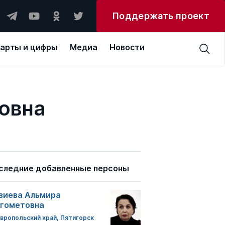
Поддержать проект
арты и цифры
Медиа
Новости
ровна
следние добавленные персоны
зиева Альмира
гометовна
вропольский край, Пятигорск