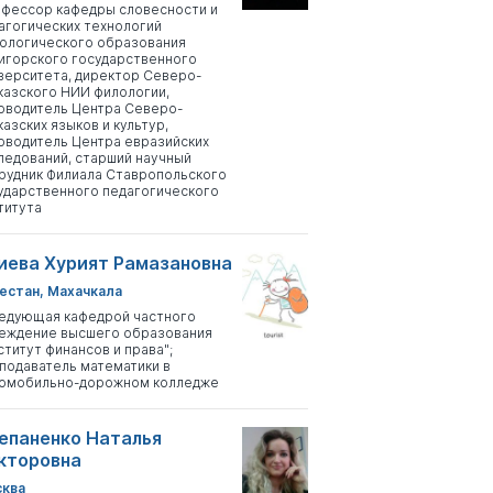
фессор кафедры словесности и
агогических технологий
ологического образования
игорского государственного
верситета, директор Северо-
казского НИИ филологии,
оводитель Центра Северо-
казских языков и культур,
оводитель Центра евразийских
ледований, старший научный
рудник Филиала Ставропольского
ударственного педагогического
титута
иева Хурият Рамазановна
естан, Махачкала
едующая кафедрой частного
еждение высшего образования
ститут финансов и права";
подаватель математики в
омобильно-дорожном колледже
епаненко Наталья
кторовна
ква