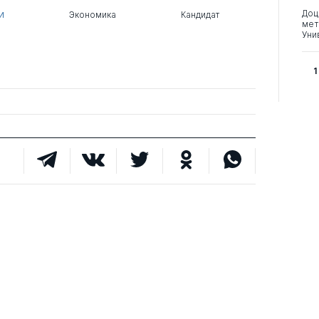
Доц
и
Экономика
Кандидат
мет
Уни
1