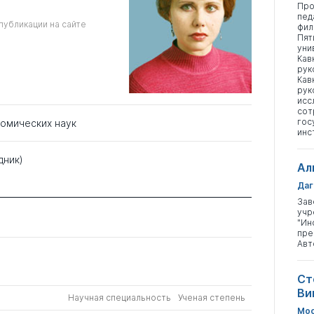
Про
пед
публикации на сайте
фил
Пят
уни
Кав
рук
Кав
рук
исс
сот
гос
номических наук
инс
дник)
Ал
Даг
Зав
учр
"Ин
пре
Авт
Ст
Ви
Научная специальность
Ученая степень
Мос