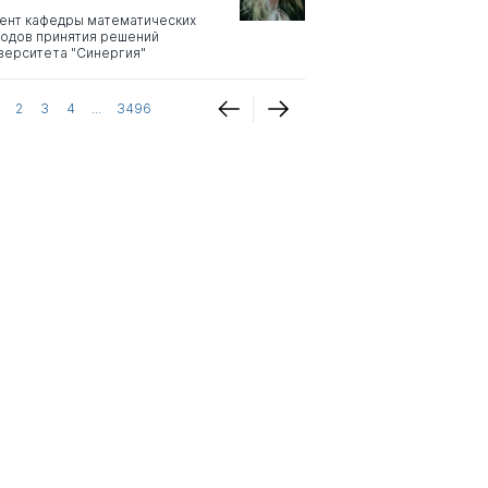
ент кафедры математических
одов принятия решений
верситета "Синергия"
2
3
4
...
3496