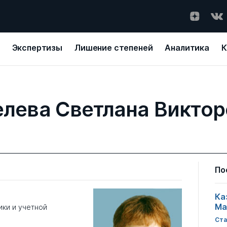
Экспертизы
Лишение степеней
Аналитика
К
лева Светлана Викто
По
Ка
Ма
ки и учетной
Ста