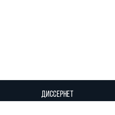
ДИССЕРНЕТ
Вольное сетевое сообщество экспертов, исследователей и
репортеров, посвящающих свой труд разоблачениям мошенников,
фальсификаторов и лжецов. Пишите нам на
info@dissernet.org.