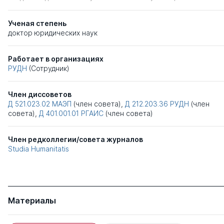
Ученая степень
доктор юридических наук
Работает в организациях
РУДН
(Сотрудник)
Член диссоветов
Д 521.023.02
МАЭП
(член совета),
Д 212.203.36
РУДН
(член
совета),
Д 401.001.01
РГАИС
(член совета)
Член редколлегии/совета журналов
Studia Humanitatis
Материалы