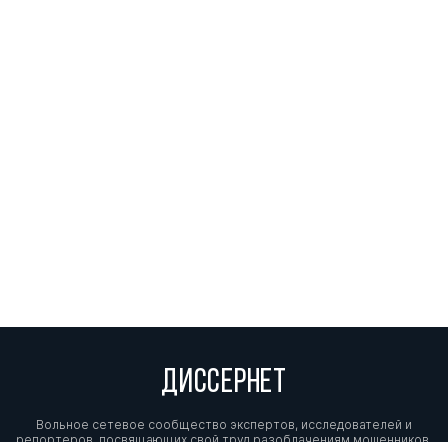
ДИССЕРНЕТ
Вольное сетевое сообщество экспертов, исследователей и
репортеров, посвящающих свой труд разоблачениям мошенников,