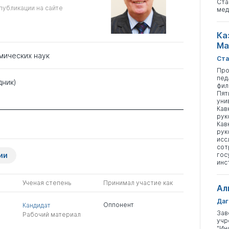
Ста
публикации на сайте
мед
Ка
Ма
мических наук
Ста
Про
пед
дник)
фил
Пят
уни
Кав
рук
Кав
рук
исс
сот
ии
гос
инс
Ученая степень
Принимал участие как
Ал
Даг
Оппонент
Кандидат
Зав
Рабочий материал
учр
"Ин