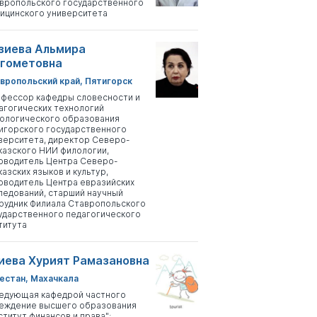
вропольского государственного
ицинского университета
зиева Альмира
гометовна
вропольский край, Пятигорск
фессор кафедры словесности и
агогических технологий
ологического образования
игорского государственного
верситета, директор Северо-
казского НИИ филологии,
оводитель Центра Северо-
казских языков и культур,
оводитель Центра евразийских
ледований, старший научный
рудник Филиала Ставропольского
ударственного педагогического
титута
иева Хурият Рамазановна
естан, Махачкала
едующая кафедрой частного
еждение высшего образования
ститут финансов и права";