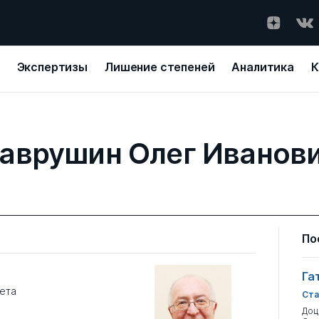
Экспертизы
Лишение степеней
Аналитика
К
аврушин Олег Иванов
По
Га
ета
Ста
Доц