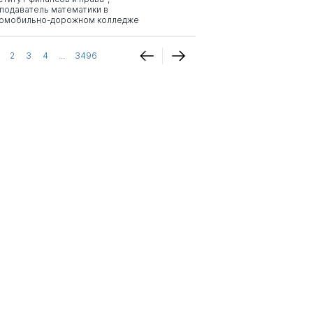
подаватель математики в
омобильно-дорожном колледже
2
3
4
...
3496