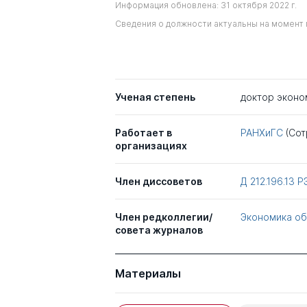
Информация обновлена: 31 октября 2022 г.
Сведения о должности актуальны на момент 
Ученая степень
доктор эконо
Работает в
РАНХиГС
(Сот
организациях
Член диссоветов
Д 212.196.13
Р
Член редколлегии/
Экономика об
совета журналов
Материалы