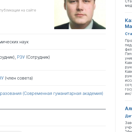
Ста
мед
публикации на сайте
Ка
Ма
Ста
Про
мических наук
пед
фил
Пят
рудник),
РЭУ
(Сотрудник)
уни
Кав
рук
Кав
рук
ЭУ
(член совета)
исс
сот
гос
разования (Современная гуманитарная академия)
инс
Ал
Даг
Зав
учр
"Ин