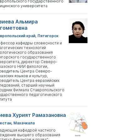
вропольского государственного
ицинского университета
зиева Альмира
гометовна
вропольский край, Пятигорск
фессор кафедры словесности и
агогических технологий
ологического образования
игорского государственного
верситета, директор Северо-
казского НИИ филологии,
оводитель Центра Северо-
казских языков и культур,
оводитель Центра евразийских
ледований, старший научный
рудник Филиала Ставропольского
ударственного педагогического
титута
иева Хурият Рамазановна
естан, Махачкала
едующая кафедрой частного
еждение высшего образования
ститут финансов и права";