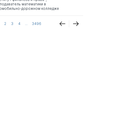
подаватель математики в
омобильно-дорожном колледже
2
3
4
...
3496