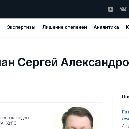
Экспертизы
Лишение степеней
Аналитика
К
ан Сергей Александр
По
Га
ессор кафедры
Ста
РАНХиГС.
Доц