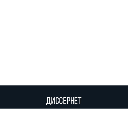
ДИССЕРНЕТ
Вольное сетевое сообщество экспертов, исследователей и
репортеров, посвящающих свой труд разоблачениям мошенников,
фальсификаторов и лжецов. Пишите нам на
info@dissernet.org.