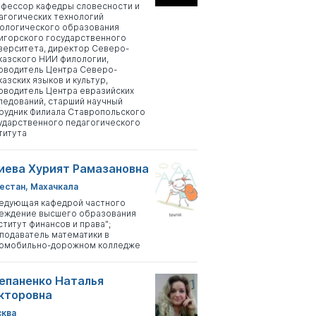
фессор кафедры словесности и
агогических технологий
ологического образования
игорского государственного
верситета, директор Северо-
казского НИИ филологии,
оводитель Центра Северо-
казских языков и культур,
оводитель Центра евразийских
ледований, старший научный
рудник Филиала Ставропольского
ударственного педагогического
титута
иева Хурият Рамазановна
естан, Махачкала
едующая кафедрой частного
еждение высшего образования
ститут финансов и права";
подаватель математики в
омобильно-дорожном колледже
епаненко Наталья
кторовна
ква