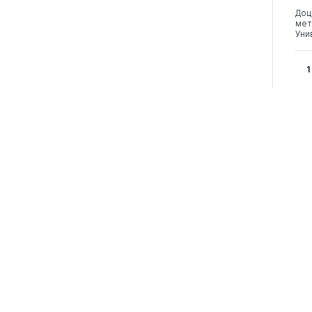
Доц
мет
Уни
1