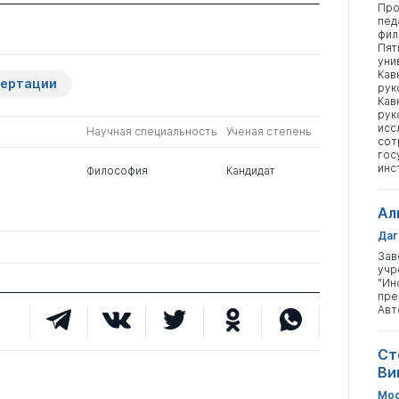
Про
пед
фил
Пят
уни
Кав
сертации
рук
Кав
рук
исс
Научная специальность
Ученая степень
сот
гос
инс
Философия
Кандидат
Ал
Даг
Зав
учр
"Ин
пре
Авт
Ст
Ви
Мос