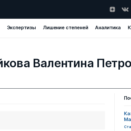
Экспертизы
Лишение степеней
Аналитика
К
кова Валентина Петр
По
Ка
Ма
Ста