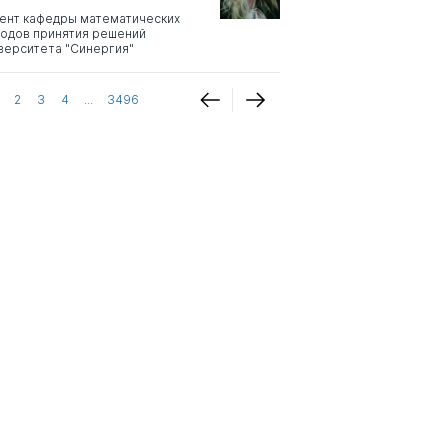
ент кафедры математических
одов принятия решений
верситета "Синергия"
2
3
4
...
3496