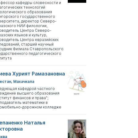
фессор кафедры словесности и
агогических технологий
ологического образования
игорского государственного
верситета, директор Северо-
казского НИИ филологии,
оводитель Центра Северо-
казских языков и культур,
оводитель Центра евразийских
ледований, старший научный
рудник Филиала Ставропольского
ударственного педагогического
титута
иева Хурият Рамазановна
естан, Махачкала
едующая кафедрой частного
еждение высшего образования
ститут финансов и права";
подаватель математики в
омобильно-дорожном колледже
епаненко Наталья
кторовна
ква