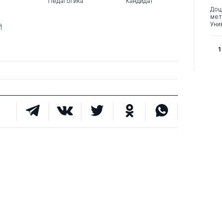
Педагогика
Кандидат
Доц
мет
Уни
Й
1