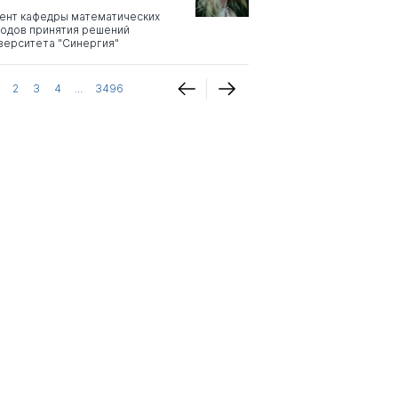
ент кафедры математических
одов принятия решений
верситета "Синергия"
2
3
4
...
3496