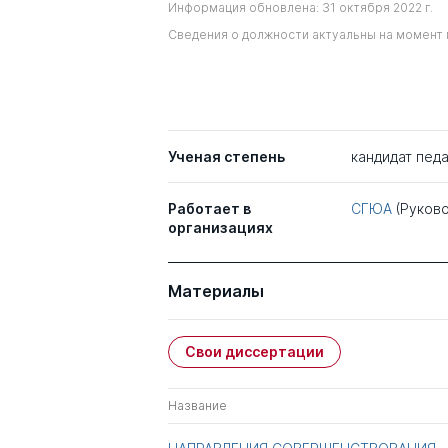
Информация обновлена: 31 октября 2022 г.
Сведения о должности актуальны на момент 
Ученая степень
кандидат педа
Работает в
СГЮА
(Руков
организациях
Материалы
Свои диссертации
Название