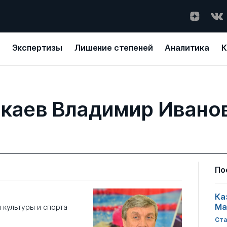
Экспертизы
Лишение степеней
Аналитика
К
каев Владимир Ивано
По
Ка
Ма
 культуры и спорта
Ста