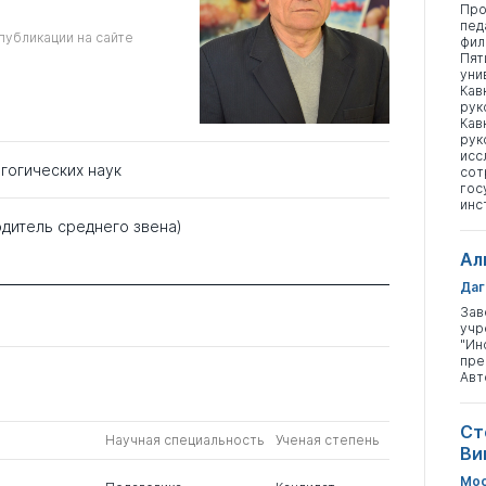
Про
пед
публикации на сайте
фил
Пят
уни
Кав
рук
Кав
рук
исс
гогических наук
сот
гос
инс
одитель среднего звена)
Ал
Даг
Зав
учр
"Ин
пре
Авт
Ст
Научная специальность
Ученая степень
Ви
Мос