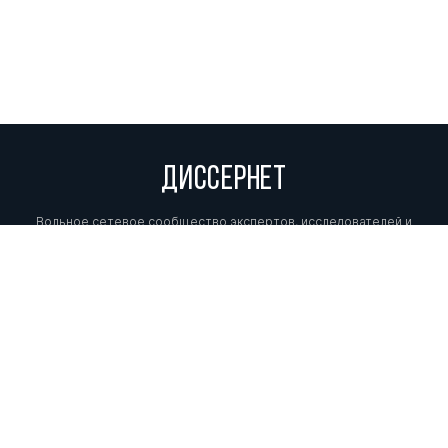
ДИССЕРНЕТ
Вольное сетевое сообщество экспертов, исследователей и
репортеров, посвящающих свой труд разоблачениям мошенников,
фальсификаторов и лжецов. Пишите нам на
info@dissernet.org.
Поддержать проект
МЫ В СОЦСЕТЯХ