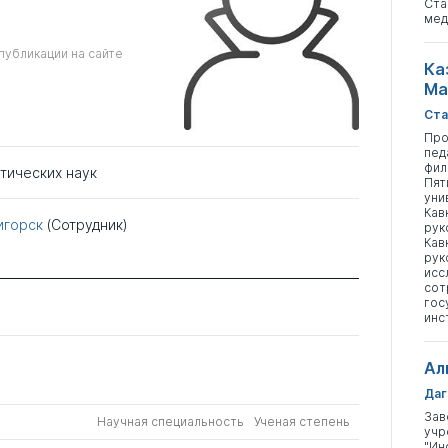
Ста
мед
публикации на сайте
Ка
Ма
Ста
Про
пед
фил
тических наук
Пят
уни
Кав
игорск
(Сотрудник)
рук
Кав
рук
исс
сот
гос
инс
Ал
Даг
Зав
Научная специальность
Ученая степень
учр
"Ин