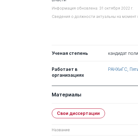
Информация обновлена: 31 октября 2022 г.
Сведения о должности актуальны на момент 
Ученая степень
кандидат поли
Работает в
РАНХиГС, Пят
организациях
Материалы
Свои диссертации
Название