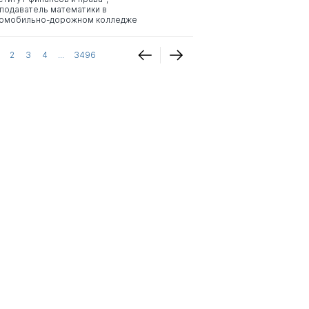
подаватель математики в
омобильно-дорожном колледже
2
3
4
...
3496