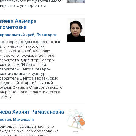
вропольского государственного
ицинского университета
зиева Альмира
гометовна
вропольский край, Пятигорск
фессор кафедры словесности и
агогических технологий
ологического образования
игорского государственного
верситета, директор Северо-
казского НИИ филологии,
оводитель Центра Северо-
казских языков и культур,
оводитель Центра евразийских
ледований, старший научный
рудник Филиала Ставропольского
ударственного педагогического
титута
иева Хурият Рамазановна
естан, Махачкала
едующая кафедрой частного
еждение высшего образования
ститут финансов и права";