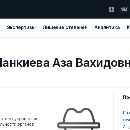
Экспертизы
Лишение степеней
Аналитика
К
анкиева Аза Вахидов
По
Га
ститут управления,
Ста
льности органов
Доц