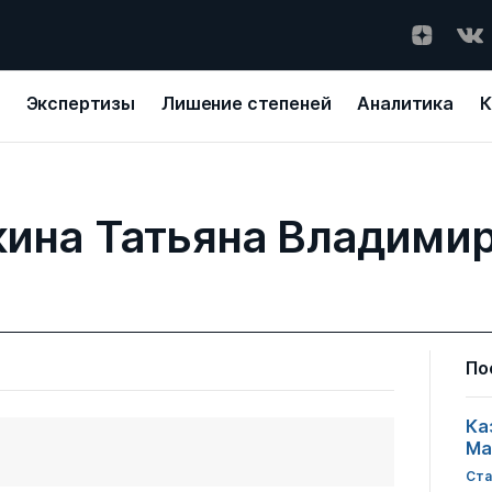
Экспертизы
Лишение степеней
Аналитика
К
ина Татьяна Владими
По
Ка
Ма
Ста