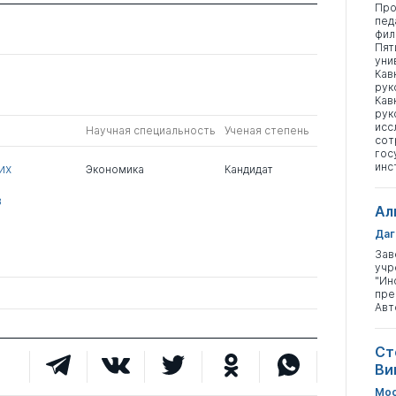
Про
пед
фил
Пят
уни
Кав
рук
Кав
рук
исс
Научная специальность
Ученая степень
сот
гос
инс
их
Экономика
Кандидат
в
Ал
Даг
Зав
учр
"Ин
пре
Авт
Ст
Ви
Мос