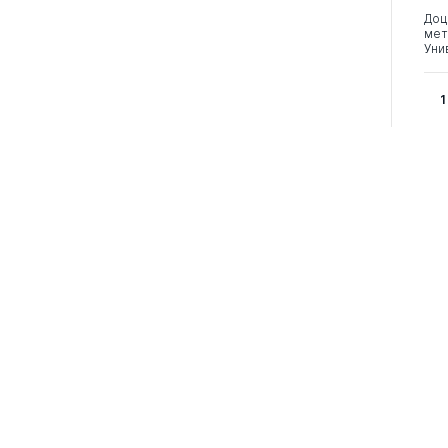
Доц
мет
Уни
1