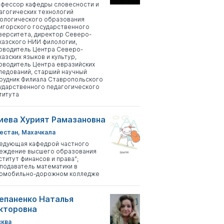
фессор кафедры словесности и
агогических технологий
ологического образования
игорского государственного
верситета, директор Северо-
казского НИИ филологии,
оводитель Центра Северо-
казских языков и культур,
оводитель Центра евразийских
ледований, старший научный
рудник Филиала Ставропольского
ударственного педагогического
титута
иева Хурият Рамазановна
естан, Махачкала
едующая кафедрой частного
еждение высшего образования
ститут финансов и права";
подаватель математики в
омобильно-дорожном колледже
епаненко Наталья
кторовна
ква