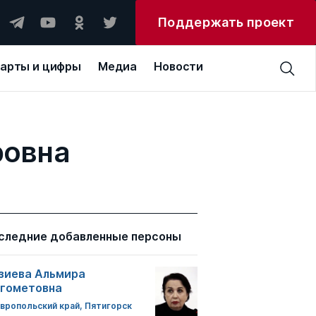
Поддержать проект
арты и цифры
Медиа
Новости
ровна
следние добавленные персоны
зиева Альмира
гометовна
вропольский край, Пятигорск