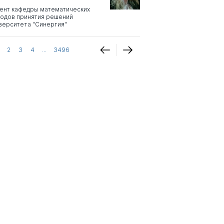
ент кафедры математических
одов принятия решений
верситета "Синергия"
2
3
4
...
3496