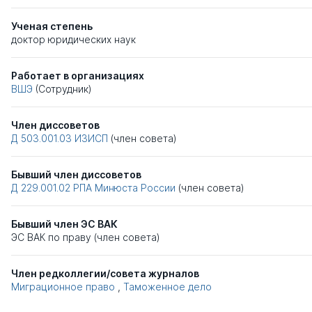
Ученая степень
доктор юридических наук
Работает в организациях
ВШЭ
(Сотрудник)
Член диссоветов
Д 503.001.03
ИЗИСП
(член совета)
Бывший член диссоветов
Д 229.001.02
РПА Минюста России
(член совета)
Бывший член ЭС ВАК
ЭС ВАК по праву (член совета)
Член редколлегии/совета журналов
Миграционное право
,
Таможенное дело