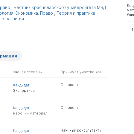
Доц
право
,
Вестник Краснодарского университета МВД
мет
ология. Экономика. Право
,
Теория и практика
Уни
о развития
1
ормация
Ученая степень
Принимал участие как
Оппонент
Кандидат
Экспертиза
Оппонент
Кандидат
Рабочий материал
Научный консультант /
Кандидат