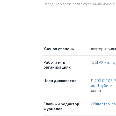
Сведения о должности актуальны на момент 
Ученая степень
доктор юриди
Работает в
КубГАУ им. Т
организациях
Член диссоветов
Д 203.011.03
им. Трубилин
совета)
Главный редактор
Общество: по
журналов