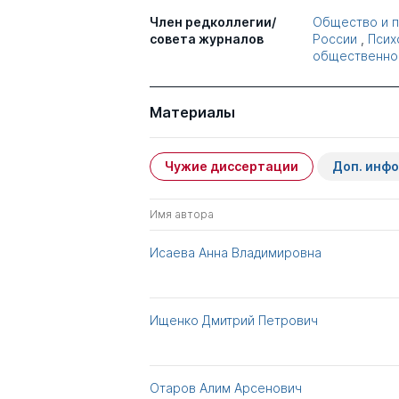
Член редколлегии/
Общество и 
совета журналов
России
,
Псих
общественног
Материалы
Чужие диссертации
Доп. инф
Имя автора
Исаева Анна Владимировна
Ищенко Дмитрий Петрович
Отаров Алим Арсенович