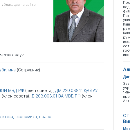
Про
публикации на сайте
пед
фил
Пят
уни
Кав
рук
Кав
рук
исс
сот
гос
ческих наук
инс
Ал
рубилина
(Сотрудник)
Даг
Зав
учр
РЮИ МВД РФ
(член совета),
ДМ 220.038.11
КубГАУ
"Ин
а
(член совета),
Д 203.003.01
ВА МВД РФ
(член
пре
Авт
Ст
литика, экономика, право
Ви
Мос