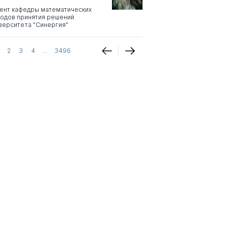
ент кафедры математических
одов принятия решений
верситета "Синергия"
2
3
4
...
3496