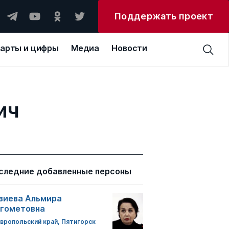
Поддержать проект
арты и цифры
Медиа
Новости
ич
следние добавленные персоны
зиева Альмира
гометовна
вропольский край, Пятигорск