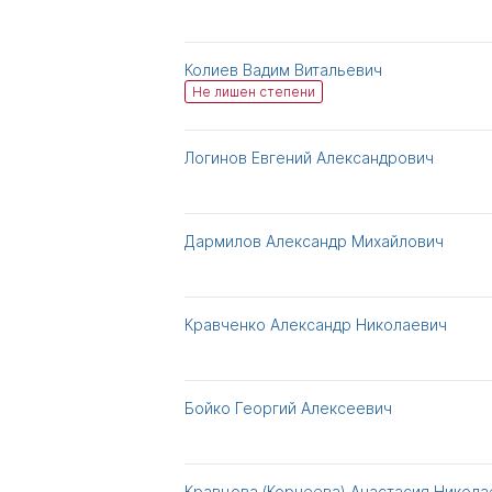
Колиев Вадим Витальевич
Не лишен степени
Логинов Евгений Александрович
Дармилов Александр Михайлович
Кравченко Александр Николаевич
Бойко Георгий Алексеевич
Кравцова (Корнеева) Анастасия Никола