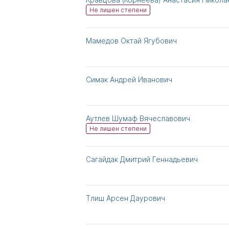
Не лишен степени
Мамедов Октай Ягубович
Симак Андрей Иванович
Аутлев Шумаф Вячеславович
Не лишен степени
Сагайдак Дмитрий Геннадьевич
Тлиш Арсен Даурович