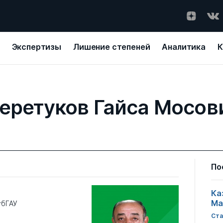
Экспертизы
Лишение степеней
Аналитика
К
еретуков Гайса Мосов
По
Ка
Ма
убГАУ
Ста