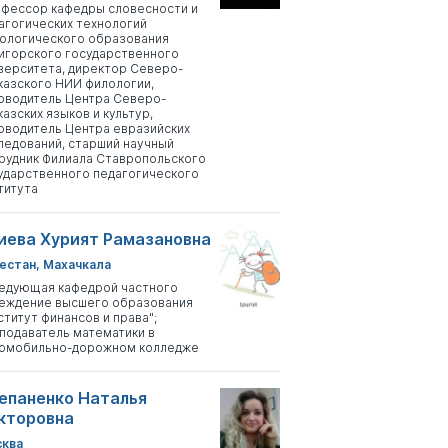
фессор кафедры словесности и
агогических технологий
ологического образования
игорского государственного
верситета, директор Северо-
казского НИИ филологии,
оводитель Центра Северо-
казских языков и культур,
оводитель Центра евразийских
ледований, старший научный
рудник Филиала Ставропольского
ударственного педагогического
титута
иева Хурият Рамазановна
естан, Махачкала
едующая кафедрой частного
еждение высшего образования
ститут финансов и права";
подаватель математики в
омобильно-дорожном колледже
епаненко Наталья
кторовна
ква