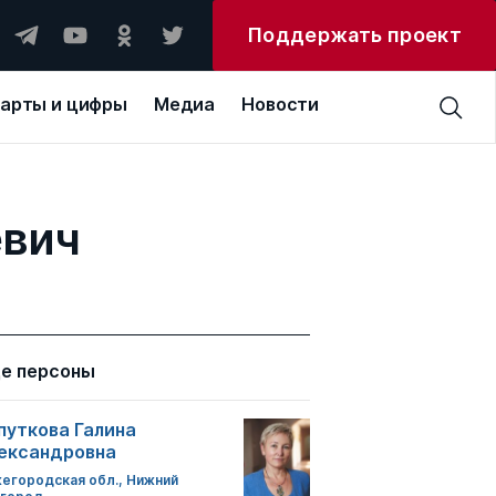
Поддержать проект
арты и цифры
Медиа
Новости
евич
е персоны
путкова Галина
ександровна
егородская обл., Нижний