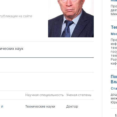
Нов
Про
дея
Мин
публикации на сайте
Те
Мос
Про
инф
тех
ических наук
гос
тех
Раз
каф
По
Вл
Ста
доц
Научная специальность
Ученая степень
меж
Юри
 и
Технические науки
Доктор
1