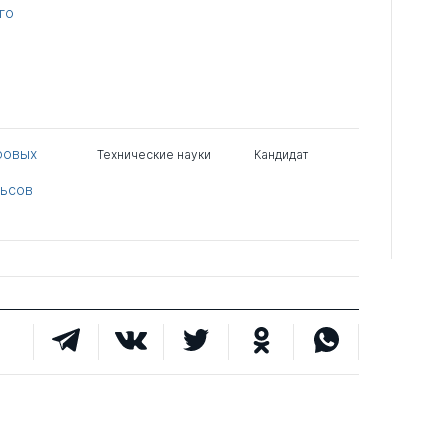
го
ровых
Технические науки
Кандидат
льсов