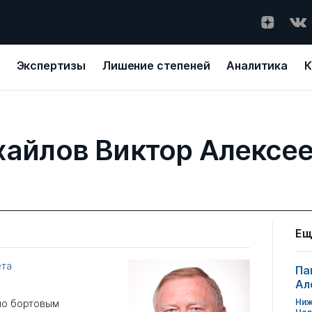
Экспертизы
Лишение степеней
Аналитика
К
айлов Виктор Алексе
Ещ
ета
Па
Ал
Ниж
по бортовым