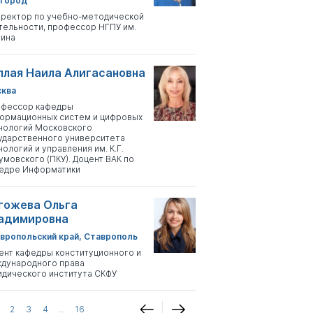
город
ректор по учебно-методической
тельности, профессор НГПУ им.
ина
плая Наила Алигасановна
ква
фессор кафедры
ормационных систем и цифровых
нологий Московского
ударственного университета
нологий и управления им. К.Г.
умовского (ПКУ). Доцент ВАК по
едре Информатики
гожева Ольга
адимировна
вропольский край, Ставрополь
ент кафедры конституционного и
дународного права
дического института СКФУ
2
3
4
...
16