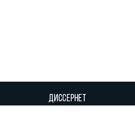
ДИССЕРНЕТ
Вольное сетевое сообщество экспертов, исследователей и
репортеров, посвящающих свой труд разоблачениям мошенников,
фальсификаторов и лжецов. Пишите нам на
info@dissernet.org.